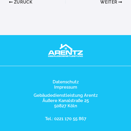
ZURÜCK
WEITER
Datenschutz
Impressum
Gebäudedienstleistung Arentz
Äußere Kanalstraße 25
50827 Köln
Tel.: 0221 170 55 867